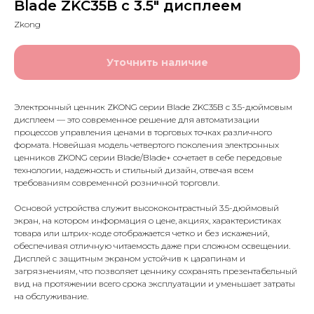
Blade ZKC35B с 3.5″ дисплеем
Zkong
Уточнить наличие
Электронный ценник ZKONG серии Blade ZKC35B с 3.5-дюймовым
дисплеем — это современное решение для автоматизации
процессов управления ценами в торговых точках различного
формата. Новейшая модель четвертого поколения электронных
ценников ZKONG серии Blade/Blade+ сочетает в себе передовые
технологии, надежность и стильный дизайн, отвечая всем
требованиям современной розничной торговли.
Основой устройства служит высококонтрастный 3.5-дюймовый
экран, на котором информация о цене, акциях, характеристиках
товара или штрих-коде отображается четко и без искажений,
обеспечивая отличную читаемость даже при сложном освещении.
Дисплей с защитным экраном устойчив к царапинам и
загрязнениям, что позволяет ценнику сохранять презентабельный
вид на протяжении всего срока эксплуатации и уменьшает затраты
на обслуживание.