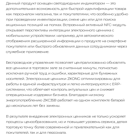
Данный продукт оснащен светодиодным индикатором — это
дополнительная возможность для быстрой идентификации товара
как персоналом магазина, так и покупателями, что особенно удобно
при проведении инвентаризации, смене цен или для поиска
акционных позиций на полках. Встроенный активный NFC-модуль
открывает перспективы интеграции электронного ценника с
мобильными устройствами: например, для автоматического
отображения расширенной информации о продукте на смартфоне
покупателя или быстрого обновления данных сотрудниками через
служебное приложение.
Беспроводное управление позволяет централизованно обновлять
все ценники в торговом зале за считанные минуты, полностью
исключая ручной труд и ошибки, характерные для бумажных
носителей. Электронные ценники ZKONG оптимизированы для
работы в единой инфраструктуре и легко интегрируются с ERP-
системами, что облегчает контроль актуальных цен и снижает
операционные издержки бизнеса. Благодаря низкому
энергопотреблению ZKC35B работает на одном комплекте батарей
до нескольких лет без замены.
В результате внедрение электронных ценников не только ускоряет
процессы ценообразования, но и повышает уровень сервиса, делая
торговую точку более современной и привлекательной как для
покупателей, так и для персонала.