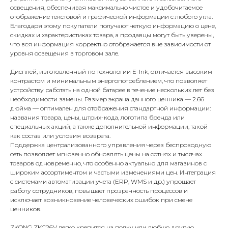
освещения, обеспечивая максимально чистое и удобочитаемое
отображение текстовой и графической информации с любого угла.
Благодаря этому покупатели получают четкую информацию о цене,
скидках и характеристиках товара, а продавцы могут быть уверены,
что вся информация корректно отображается вне зависимости от
уровня освещения в торговом зале.
Дисплей, изготовленный по технологии E-Ink, отличается высоким
контрастом и минимальным энергопотреблением, что позволяет
устройству работать на одной батарее в течение нескольких лет без
необходимости замены. Размер экрана данного ценника — 2.66
дюйма — оптимален для отображения стандартной информации:
названия товара, цены, штрих-кода, логотипа бренда или
специальных акций, а также дополнительной информации, такой
как состав или условия возврата.
Поддержка централизованного управления через беспроводную
сеть позволяет мгновенно обновлять цены на сотнях и тысячах
товаров одновременно, что особенно актуально для магазинов с
широким ассортиментом и частыми изменениями цен. Интеграция
с системами автоматизации учета (ERP, WMS и др.) упрощает
работу сотрудников, повышает прозрачность процессов и
исключает возникновение человеческих ошибок при смене
ценников.
ZKONG ZKC26V легко крепится на полку или любую другую