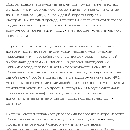
обзора, позволяя разместить на электронном ценнике не только
стандартную информацию о товаре и цене, но и дополнительные
данные: промоакции, QR-коды для быстрого доступа к
информации, логотип бренда, штрихкоды и характеристики товара.
Поддержка многостраничного отображения расширяет
возможности презентации продукта и упрощает коммуникацию с
покупателем.
Устройство оснащено защитным экраном для исключительной
долговечности, что гарантирует устойчивость к механическим
повреждениям и воздействию внешних факторов — идеальный
выбор даже для самых интенсивных условий эксплуатации.
Наличие светодиода повышает информативность ценника и
облегчает оперативный поиск нужного товара для персонала. Ещё
одной важной особенностью является поддержка активного NFC.
Благодаря этой функции взаимодействие с электронным ценником
становится максимально простым: сотрудники могут в считанные
секунды обновить информацию, а клиенты — получить
дополнительные данные о товаре, просто поднеся смартфон к
ценнику.
Система централизованного управления позволяет быстро массово
обновлять цены и акции на всех устройствах одним нажатием,
исключая человеческий фактор и минимизируя время
обслуживания торгового зала. Электронные ценники работают на