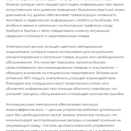
бликов, которые часто мешают разглядеть информацию при ярком
искусственном или дневном освещении. Высококонтрастный экран
диагональю 4,2 дюйма обеспечивает превосходную читаемость
текстовой и графической информации с любого угла обзора. Это
особенно важно в магазинах с интенсивным трафиком, когда
требуется быстро и чётко предоставить клиенту актуальные
сведения о стоимости и характеристиках товара.
Электронный ценник оснащён цветным светодиодным
индикатором, который можно использовать для визуального
сигнализирования о состоянии товара, акциях или необходимости
обслуживания. Это помогает персоналу магазина быстро
ориентироваться при оприходовании товаров, а покупателям —
обращать внимание на специальные предложения. Встроенный
активный NFC-модуль значительно упрощает взаимодействие:
благодаря ему сотрудники могут моментально считать или
обновлять информацию при помощи обычного смартфона, что
ускоряет процессы обслуживания и сокращает количество ошибок.
Инновационная электроника обеспечивает высокую
энергоэффективность — данные устройства работают длительный
срок без необходимости частой замены элементов питания, что
минимизирует эксплуатационные расходы и снижает влияние на
окружающую среду. Система централизованного управления
позволяет мгновенно вносить корректировки цен и информации