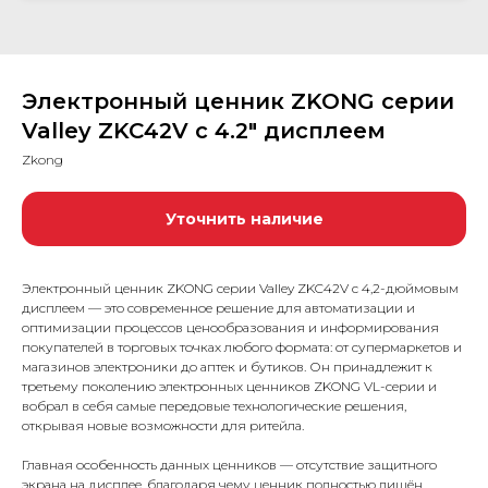
Электронный ценник ZKONG серии
Valley ZKC42V с 4.2″ дисплеем
Zkong
Уточнить наличие
Электронный ценник ZKONG серии Valley ZKC42V с 4,2-дюймовым
дисплеем — это современное решение для автоматизации и
оптимизации процессов ценообразования и информирования
покупателей в торговых точках любого формата: от супермаркетов и
магазинов электроники до аптек и бутиков. Он принадлежит к
третьему поколению электронных ценников ZKONG VL-серии и
вобрал в себя самые передовые технологические решения,
открывая новые возможности для ритейла.
Главная особенность данных ценников — отсутствие защитного
экрана на дисплее, благодаря чему ценник полностью лишён