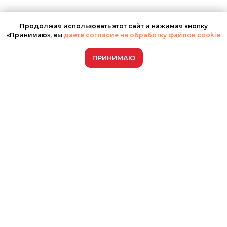
Продолжая использовать этот сайт и нажимая кнопку
«Принимаю», вы
даете согласие на обработку файлов cookie
ПРИНИМАЮ
Остались вопросы?
Мы поможем!
Оставьте свои контакты и вопрос с
помощью формы или свяжитесь
удобным для Вас способом.